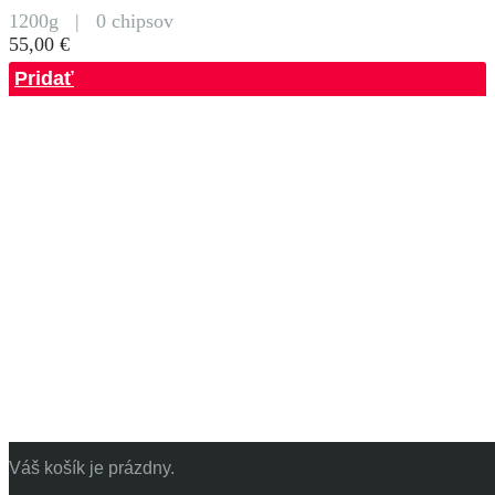
1200g
|
0 chipsov
55,00 €
Pridať
Váš košík je prázdny.