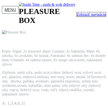
PLEASURE
MENU
Zobraziť navigáciu
BOX
Popis: Nigiri: 2x lososové aburi; Gunkan: 2x baklažán; Maki: 6x
uhorka, 6x avokádo, 6x tuniak; Futomaki: 8x salmon fire, 4x double
tuna; Uramaki: 4x salmon tartare, 8x unagi cali,wasabi, nakladaný
zázvor
Zloženie: sushi ryža, sushi ocot (cukor, liehový ocot, ryžový ocot,
soľ, glukóza, trstinová melasa), nori riasy, losos, tuniak, hľúzovkový
olej, uhorka, pažítka, avokádo, japonská majoneza, surimi mix,
syrokrém,sezam, baklažán, miso pasta, tofu (sójový olej, repkový
olej, vajcia, liehový ocot, voda, soľ), sójová omáčka, wasabi,
nakladaný zázvor
A: 1,3,4,6,11